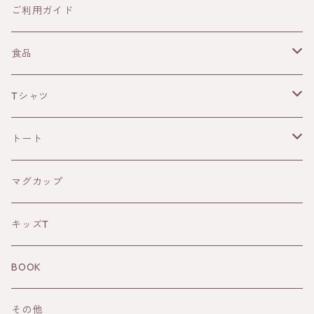
ご利用ガイド
食品
ギフトセット
Tシャツ
スイーツギフト
Tシャツ
トート
単品
ロンT
Mトート
マグカップ
コーヒー
藍染めTシャツ
Lトート
キッズT
スイーツ
BERG × 牧瀬茜 Tシャツ
BERG × 牧瀬茜 トート
BOOK
オーガニックティー
その他